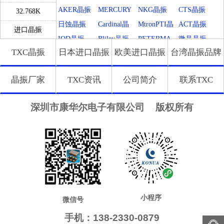
晶振
AKER晶振
MERCURY
NKG晶振
CTS晶振
32.768K
晶振
日蚀晶振
Cardinal晶
MtronPTI晶
ACT晶振
进口晶振
振
振
IQD晶振
Bliley晶振
PETERMA
微晶晶振
TXC晶振
日本进口晶振
欧美进口晶振
台湾晶振品牌
NN晶振
拉隆晶振
Crystek晶振
QANTEK晶
MTI-Millire
振
n晶振
Microchip晶
GED晶振
FCD-Tech晶
瑞康晶振
晶振厂家
TXC资讯
公司简介
联系TXC
振
振
格林雷晶振
Euroquartz
QuartzCom
LiHom晶振
晶振
晶振
Silicon晶振
Filtronetics
HEC晶振
康纳温菲尔
深圳市康华尔电子有限公司
版权所有
晶振
德
SiTimeCryst
FOX晶振
QuartzChnik
Rubyquartz
al
晶振
晶振
Fortiming晶
STD晶振
FMI晶振
高利奇晶振
振
IDTcrystal
Frequency晶
SUNTSU晶
Oscilent晶
晶振
振
振
振
CORE晶振
Q-Tech晶振
Macrobizes
Jauch晶振
晶振
Pletronics晶
GEYER晶
Transko晶振
SHINSUNG
振
振
晶振
NIPPON晶
Anderson晶
AXTAL晶
AbraconCry
振
振
振
stal
Statek晶振
ILSI晶振
WI2WI晶振
ITTI晶振
小程序
微信号
NIC晶振
Wenzel晶振
维管晶振
KVG晶振
手机：138-2330-0879