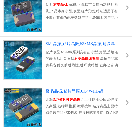
耗晶振
贴片
石英晶体
,体积小,焊接可采用自动贴片系
统,产品本身小型,表面贴片晶振,特别适用于有
小型化要求的电子数码产品市场领域,因产品小
型,薄型优势,耐环境特性,包括耐高温,耐冲击性
等,在移动通信领域得到了广泛的应用,晶振产
品本身可发挥优良的电气特性,达到了无铅焊接
的高温回流温度曲线的标准.
SMI晶振,贴片晶振,52SMX晶振,耐高温
晶振
贴片表晶32.768K系列具有超小型,薄型,质地轻
的表面贴片音叉型
石英晶体谐振器
,晶振产品本
身具备优良的耐热性,耐环境特性,在办公自动
化,家电领域,移动通信领域可发挥优良的电气
特性,符合无铅标准,满足无铅焊接的回流温度
曲线要求,金属外壳的石英晶振使得产品在封装
时能发挥比陶瓷晶振外壳更好的耐冲击性能.
微晶晶振,贴片晶振,CC4V-T1A晶
振,CC4V-T1A-32.768kHz-12.5pF-20ppm-
此款
3
2.768K时钟晶振
并且可以承受回流焊接
TAQ-C晶振
的高温,波峰焊接,回流焊接等,贴片表晶主要特
点是该产品排带包装,焊接模式主要使用SMT焊
接,给现代SMT工艺带来高速的工作效率,32.76
8K系列产品本身具有体积小,厚度薄,重量轻等