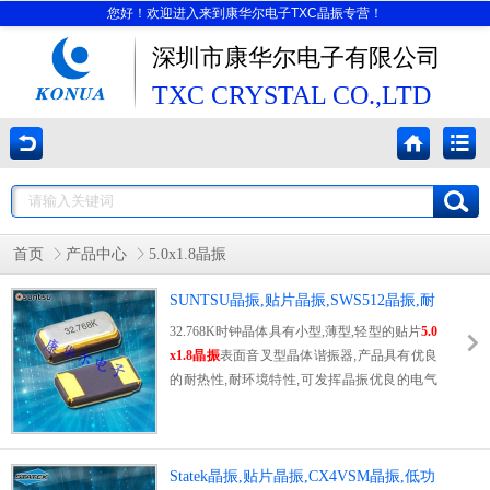
您好！欢迎进入来到康华尔电子TXC晶振专营！
深圳市康华尔电子有限公司
TXC CRYSTAL CO.,LTD
首页
产品中心
5.0x1.8晶振
SUNTSU晶振,贴片晶振,SWS512晶振,耐
高温晶振
32.768K时钟晶体具有小型,薄型,轻型的贴片
5.0
x1.8晶振
表面音叉型晶体谐振器,产品具有优良
的耐热性,耐环境特性,可发挥晶振优良的电气
特性,符合RoHS规定,满足无铅焊接的高温回流
温度曲线要求,金属外壳的封装使得产品在封装
时能发挥比陶瓷谐振器外壳更好的耐冲击性.
Statek晶振,贴片晶振,CX4VSM晶振,低功