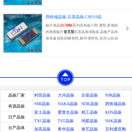
英晶体谐振器（偏差小）的中间领域的一种性
价比较出色的产品.产品广泛用于笔记本电脑,
无线电话,卫星导航HDD, SSD, USB, Blu-ray
西铁城晶振,石英晶振,CM519晶
等用途,符合无铅焊接的高温回流焊曲线特性.
振,CM51932768DZFT晶振
贴片表晶
32.768K
系列具有超小型
,
薄型
,
质地轻
的表面贴片
音叉型
石英晶体谐振器
,
晶振产品本
身具备优良的耐热性
,
耐环境特性
,
在办公自动
化
,
家电领域
,
移动通信领域可发挥优良的电气
特性
,
符合无铅标准
,
满足无铅焊接的回流温度
曲线要求
,
金属外壳的石英晶振使得产品在封装
时能发挥比陶瓷晶振外壳更好的耐冲击性能
.
村田晶振
大河晶振
京瓷晶振
NJR晶振
晶振厂家
SMI晶振
NAKA晶振
NDK晶振
西铁城晶振
有源晶振
富士晶振
爱普生晶振
精工晶振
KDS晶振
日产晶振
TXC晶振
TST晶振
鸿星晶振
NSK晶振
台产晶体
加高晶振
希华晶振
泰艺晶振
百利通亚陶