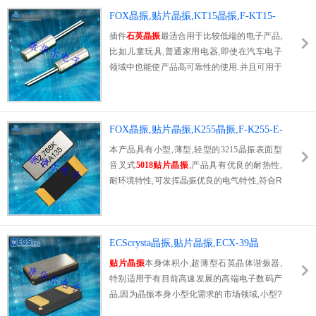
特点,此音叉型石英晶体谐振器,晶振产品本身
具备优良的耐热性,耐环境特性,在办公自动化,
FOX晶振,贴片晶振,KT15晶振,F-KT15-
家电领域,移动通信领域可发挥优良的电气特
E-I-H-M-0.032768晶振
插件
石英晶振
最适合用于比较低端的电子产品,
性,符合无铅标准,满足无铅焊接的回流温度曲
比如儿童玩具,普通家用电器,即使在汽车电子
线要求,金属外壳的石英晶振使得产品在封装时
领域中也能使产品高可靠性的使用.并且可用于
能发挥比陶瓷晶振外壳更好的耐冲击性能.
安全控制装置的CPU时钟信号发生源部分,好
比时钟单片机上的石英晶振,在极端严酷的环境
条件下,晶振也能正常工作,具有稳定的起振特
性,高耐热性,耐热循环性和耐振性等的高可靠
FOX晶振,贴片晶振,K255晶振,F-K255-E-
性能.
I-H-M-0.032768晶振
本产品具有小型,薄型,轻型的
3215晶振
表面型
音叉式
5018贴片晶振
,产品具有优良的耐热性,
耐环境特性,可发挥晶振优良的电气特性,符合R
oHS规定,满足无铅焊接的高温回流温度曲线要
求,金属外壳的封装使得产品在封装时能发挥比
陶瓷谐振器外壳更好的耐冲击性.
ECScrysta晶振,贴片晶振,ECX-39晶
振,ECS-.327-12.5-39-TR晶振
贴片晶振
本身体积小,超薄型石英晶体谐振器,
特别适用于有目前高速发展的高端电子数码产
品,因为晶振本身小型化需求的市场领域,小型?
薄型是对应陶瓷谐振器（偏差大）和普通的石