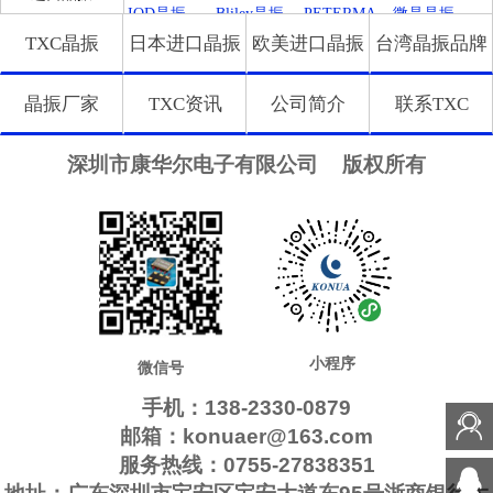
振
振
IQD晶振
Bliley晶振
PETERMA
微晶晶振
TXC晶振
日本进口晶振
欧美进口晶振
台湾晶振品牌
NN晶振
拉隆晶振
Crystek晶振
QANTEK晶
MTI-Millire
振
n晶振
Microchip晶
GED晶振
FCD-Tech晶
瑞康晶振
晶振厂家
TXC资讯
公司简介
联系TXC
振
振
格林雷晶振
Euroquartz
QuartzCom
LiHom晶振
晶振
晶振
Silicon晶振
Filtronetics
HEC晶振
康纳温菲尔
深圳市康华尔电子有限公司
版权所有
晶振
德
SiTimeCryst
FOX晶振
QuartzChnik
Rubyquartz
al
晶振
晶振
Fortiming晶
STD晶振
FMI晶振
高利奇晶振
振
IDTcrystal
Frequency晶
SUNTSU晶
Oscilent晶
晶振
振
振
振
CORE晶振
Q-Tech晶振
Macrobizes
Jauch晶振
晶振
Pletronics晶
GEYER晶
Transko晶振
SHINSUNG
振
振
晶振
NIPPON晶
Anderson晶
AXTAL晶
AbraconCry
振
振
振
stal
Statek晶振
ILSI晶振
WI2WI晶振
ITTI晶振
小程序
微信号
NIC晶振
Wenzel晶振
维管晶振
KVG晶振
手机：138-2330-0879
韩国三呢晶
PDI晶振
QVS晶振
NEL晶振
邮箱：konuaer@163.com
振
ECScrystal
AEL晶振
MMDCOMP
ARGO晶振
服务热线：0755-27838351
晶振
晶振
C-TECH晶
Bomar晶振
EM晶振
Skyworks晶