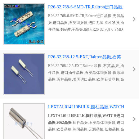
求,每年超高销售量高达10亿颗,被广泛运用到
无人机晶振,手机晶振,扫地机器人晶振,蓝牙晶
R26-32.768-6-SMD-TR,Raltron进口晶振,
振等行业
无源晶振,进口晶振
R26-32.768-6-SMD-TR,Raltron进口晶振,无源晶
振,进口晶振,石英谐振器,进口无源.圆柱紧张,插
件晶振,数码电子晶振,编码:R26-32.768-6-SMD-
TR,型号:R26,尺寸:2060mm,频率:32.768KHz,负
载电容:6pF,精度:±20ppm,优秀的耐热和稳定性,
在-40°C至85°C的环境依旧可以正常运行,由以
超低的价格在市场上占据了半边市场,被广泛运
R26-32.768-12.5-EXT,Raltron晶振,石英
用到手电筒晶振,录音机晶振,遥控器晶振,电风
晶振,插件晶振
R26-32.768-12.5-EXT,Raltron晶振,石英晶振,插
扇晶振等行业
件晶振,进口插件晶振,石英晶体谐振器,低频率
晶振,圆柱晶振,美国进口晶振,欧美石英晶振,高
温晶振,两脚插件晶振,两脚插件谐振器,石英晶
振,2060晶振,拉隆无源晶振,无源插件晶振,无源
石英晶振,32.768k晶振,R26石英晶振,12.5pF石
英晶振,家具晶振,车载晶振,无人机晶振,
LFXTAL014219BULK,圆柱晶振,WATCH
进口晶振,2062晶振
LFXTAL014219BULK,圆柱晶振,WATCH进口
晶振,2062晶振
,插件晶振,石英晶体谐振器,进口
晶振,欧美晶振,英国晶振,无源晶振,低频晶振,高
温晶振,超小型晶振,时钟晶振,手电筒晶振,
手表