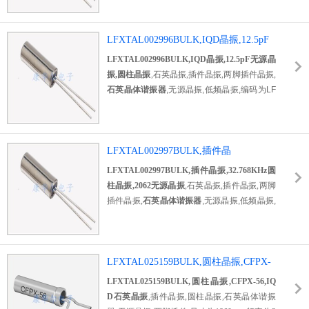
晶振
,热水器晶振,电子手表晶振,具有起振快,耐
热好.抗振动的特性,在SMD晶振还没流行起来
的时候,它的出现迅速占了了半边市场,每年的
LFXTAL002996BULK,IQD晶振,12.5pF
销售量高达10亿颗以上,
无源晶振,圆柱晶振
LFXTAL002996BULK,IQD晶振,12.5pF无源晶
振,圆柱晶振
,石英晶振,插件晶振,两脚插件晶振,
石英晶体谐振器
,无源晶振,低频晶振,编码为LF
XTAL002996BULK,尺寸为3082,频率为32.76
8KHz,负载为12.5pF,较好的耐热能够在较为恶
劣的环境下为产品运行,因起振快,成本低等原
因被广泛运用到手电筒晶振,遥控器晶振,蓝牙
LFXTAL002997BULK,插件晶
音响等行业
振,32.768KHz圆柱晶振,2062无源晶振
LFXTAL002997BULK,插件晶振,32.768KHz圆
柱晶振,2062无源晶振
,石英晶振,插件晶振,两脚
插件晶振,
石英晶体谐振器
,无源晶振,低频晶振,
编码为LFXTAL002997BULK,尺寸为2062,频
率为32.768KHz,负载为12.5pF,较好的耐热能
够在较为恶劣的环境下为产品运行,因起振快,
成本低等原因被广泛运用到手电筒晶振,遥控器
LFXTAL025159BULK,圆柱晶振,CFPX-
晶振,蓝牙音响等行业
56,IQD石英晶振
LFXTAL025159BULK,圆柱晶振,CFPX-56,IQ
D石英晶振
,插件晶振,圆柱晶振,石英晶体谐振