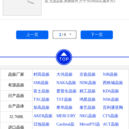
器,无源晶振,两脚插件,尺寸为1860mm,频率为3
2.768KHz,
进口晶振
,圆柱晶振几十年来一直都
是采购者们选择最多的晶振,凭借起振快,成本
低,尺寸小的优势很快便占领了市场的大半份
额,每年被用掉的圆柱晶振数量高达10亿颗以
上,常用在比较低端的电子物品比如儿童玩具
1
/
4
上一页
下一页
车,电磁炉,电子称等产品,
村田晶振
大河晶振
京瓷晶振
NJR晶振
晶振厂家
SMI晶振
NAKA晶振
NDK晶振
西铁城晶振
有源晶振
富士晶振
爱普生晶振
精工晶振
KDS晶振
日产晶振
TXC晶振
TST晶振
鸿星晶振
NSK晶振
台产晶体
加高晶振
希华晶振
泰艺晶振
百利通亚陶
晶振
AKER晶振
MERCURY
NKG晶振
CTS晶振
32.768K
晶振
日蚀晶振
Cardinal晶
MtronPTI晶
ACT晶振
进口晶振