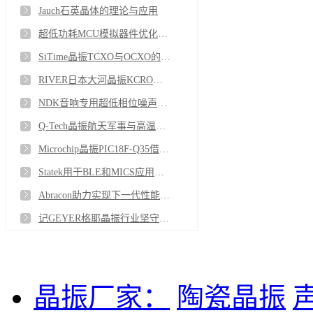
Jauch石英晶体的理论与应用
超低功耗MCU模拟器件优化ECS晶体振荡器精准选型准则
SiTime晶振TCXO与OCXO的定位差异与选型指南
RIVER日本大河晶振KCRO系列具备超低的抖动特性
NDK音响专用超低相位噪声OCXO恒温晶振核心特长解析
Q-Tech晶振航天军事与高温场景完整解决方案
Microchip晶振PIC18F-Q35借助CLB功能突破局限
Statek用于BLE和MICS应用的医疗级石英晶体晶振
Abracon助力实现下一代性能的电力解决方案
记GEYER格耶晶振行业坚守匠心六十载在晶振领路人
晶振厂家：
陶瓷晶振