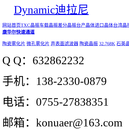
Dynamic迪拉尼
网站首页
TXC晶振
车载晶振
差分晶振
台产晶体
进口晶体
台湾晶
康华尔快速通道
陶瓷雾化片
微孔雾化片
声表面滤波器
陶瓷晶振
32.768K
石英
Q Q：632862232
手机：138-2330-0879
电话：0755-27838351
邮箱：konuaer@163.com