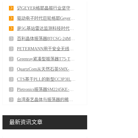
记GEYER格耶晶振行业坚守匠心六十载在晶振领路人
驱动电子时代巨轮格耶Geyer型号KX-4晶振的首选
是5G基站雷达监测科技时代的隐形基石Greenray晶振YH1322系列OCXO
百利晶体振荡器BTCSG-24MHZMBN-CPBT的频率稳定性如何保持
PETERMANN用于安全无线系统的汽车贴片振荡器SXO18-03025-S-E-25-M-32.768kHz-T
Greenray紧凑型振荡器T75-T57-LG-24.0MHz的高稳定性和低功率需求
QuartzCom从天然石英SMX-7S到精确计时
CTS基于PLL的新型CC3P3IL1244M16000R高性能晶体振荡器
Pletronics振荡器SM2245KE-32.768K-T3K为精确计时树立了新的基准
台湾泰艺晶体与振荡器的稀缺性
最新资讯文章