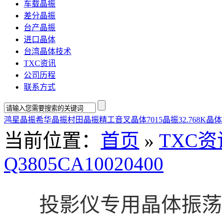
车载晶振
差分晶振
台产晶振
进口晶体
台湾晶体技术
TXC资讯
公司历程
联系方式
鸿星晶振
希华晶振
村田晶振
精工音叉晶体
7015晶振
32.768K晶体
当前位置
：
首页
»
TXC资
Q3805CA10020400
投影仪专用晶体振荡器Q3