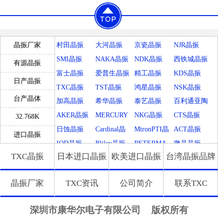
O晶振，也叫恒温晶振，该晶振的频率是20M
Hz，电源电压是3.3V，尺寸是14.1*9.1*6.85m
m，频率容差是0.5PPM。OCXO是由恒温槽控
制电路和振荡器电路构成的。通常人们是利用
村田晶振
大河晶振
京瓷晶振
NJR晶振
晶振厂家
热敏电阻“电桥”构成的差动串联放大器，来实
现温度控制。
SMI晶振
NAKA晶振
NDK晶振
西铁城晶振
有源晶振
富士晶振
爱普生晶振
精工晶振
KDS晶振
日产晶振
TXC晶振
TST晶振
鸿星晶振
NSK晶振
台产晶体
加高晶振
希华晶振
泰艺晶振
百利通亚陶
晶振
AKER晶振
MERCURY
NKG晶振
CTS晶振
32.768K
晶振
日蚀晶振
Cardinal晶
MtronPTI晶
ACT晶振
进口晶振
振
振
IQD晶振
Bliley晶振
PETERMA
微晶晶振
TXC晶振
日本进口晶振
欧美进口晶振
台湾晶振品牌
NN晶振
拉隆晶振
Crystek晶振
QANTEK晶
MTI-Millire
振
n晶振
Microchip晶
GED晶振
FCD-Tech晶
瑞康晶振
晶振厂家
TXC资讯
公司简介
联系TXC
振
振
格林雷晶振
Euroquartz
QuartzCom
LiHom晶振
晶振
晶振
Silicon晶振
Filtronetics
HEC晶振
康纳温菲尔
深圳市康华尔电子有限公司
版权所有
晶振
德
SiTimeCryst
FOX晶振
QuartzChnik
Rubyquartz