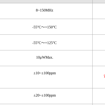
8~150MHz
-55°C
～
+150°C
-55°C
～
+125°C
10μWMax.
±10~
±100
ppm
±20~
±100
ppm