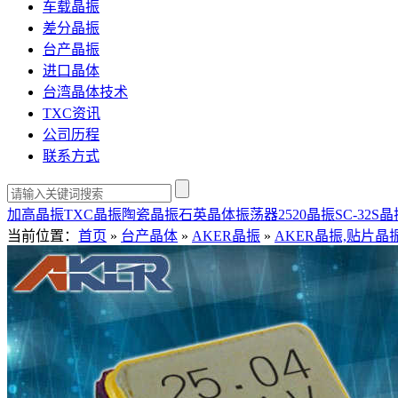
车载晶振
差分晶振
台产晶振
进口晶体
台湾晶体技术
TXC资讯
公司历程
联系方式
加高晶振
TXC晶振
陶瓷晶振
石英晶体振荡器
2520晶振
SC-32S
当前位置：
首页
»
台产晶体
»
AKER晶振
»
AKER晶振,贴片晶振,