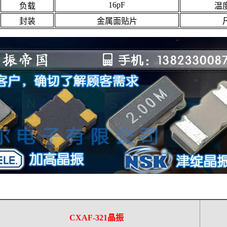
16pF
负载
温
封装
金属面贴片
CXAF-321
晶振