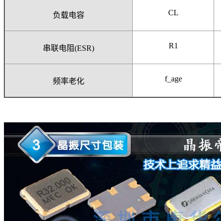
CL
负载电容
R
1
串联电阻
(ESR)
f_age
频率老化