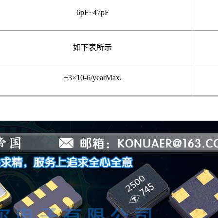
6pF~47
pF
如下表所示
±3×10
-6
/yearMax.