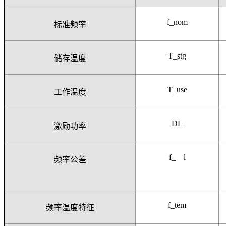
f_nom
标准频率
T_stg
储存温度
T_use
工作温度
DL
激励功率
f_—l
频率公差
f_tem
频率温度特征